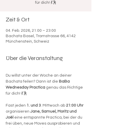

für dich! 💃🕺
Zeit & Ort
04. Feb. 2026, 21:00 – 23:00
Bachata Basel, Tramstrasse 66, 4142
Münchenstein, Schweiz
Über die Veranstaltung
Du willst unter der Woche an deiner 
Bachata feilen? Dann ist die 
BaBa 
Wednesday Practica
 genau das Richtige 
für dich! 💃🕺
Fast jeden
 1. und 3
. Mittwoch ab 
21:00 Uhr
organisieren 
Jane, Samuel, Moritz und 
Joël
 eine entspannte Practica, bei der du 
frei üben, neue Moves ausprobieren und 