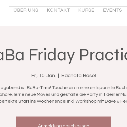
ÜBER UNS
KONTAKT
KURSE
EVENTS
aBa Friday Practi
Fr., 10. Jan.
  |  
Bachata Basel
tagabend ist BaBa-Time! Tauche ein in eine entspannte Bac
häre, lerne neue Moves und gestalte die Party mit deiner Mu
perfekte Start ins Wochenende! Inkl. Workshop mit Dave & Fe
Anmeldung geschlossen