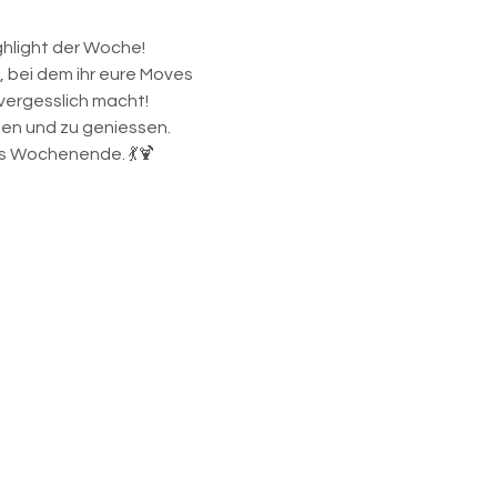
hlight der Woche! 
, bei dem ihr eure Moves 
vergesslich macht! 
zen und zu geniessen.
ns Wochenende. 💃🍹