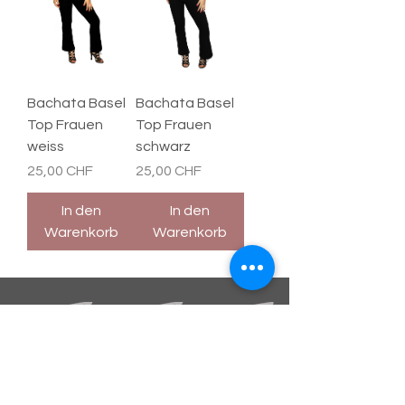
Bachata Basel
Bachata Basel
Top Frauen
Top Frauen
weiss
schwarz
Preis
Preis
25,00 CHF
25,00 CHF
In den
In den
Warenkorb
Warenkorb
BLEIBE INFORMIERT