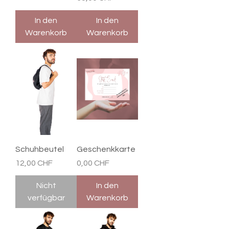

In den
In den
Warenkorb
Warenkorb
Schuhbeutel
Geschenkkarte
Preis
Preis
12,00 CHF
0,00 CHF
Nicht
In den
verfügbar
Warenkorb