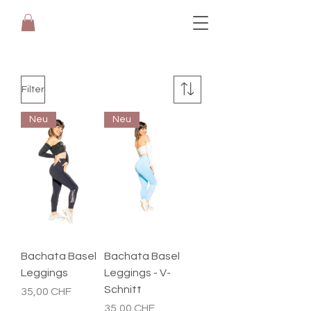
Filter
Neu
Neu
Bachata Basel
Bachata Basel
Leggings
Leggings - V-
Schnitt
Preis
35,00 CHF
Preis
35,00 CHF