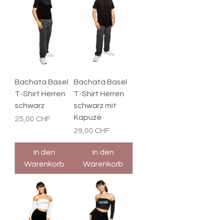
Bachata Basel
Bachata Basel
T-Shirt Herren
T-Shirt Herren
schwarz
schwarz mit
Kapuze
Preis
25,00 CHF
Preis
29,00 CHF
In den
In den
Warenkorb
Warenkorb