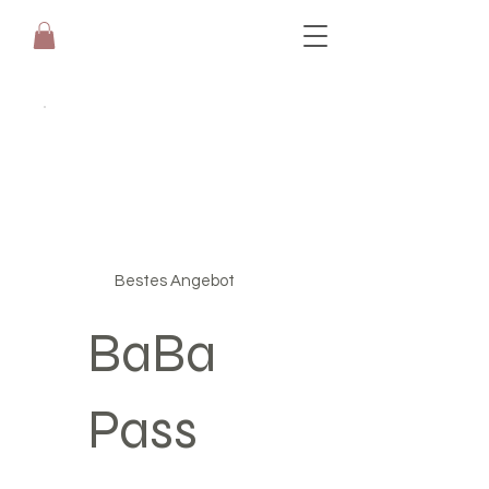
Bestes Angebot
BaBa
Pass
199 CHF