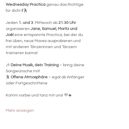
Wednesday Practica
 genau das Richtige 
für dich! 💃🕺
Jeden
 1. und 3
. Mittwoch ab 
21:30 Uhr
organisieren 
Jane, Samuel, Moritz und 
Joël
 eine entspannte Practica, bei der du 
frei üben, neue Moves ausprobieren und 
mit anderen Tänzerinnen und Tänzern 
trainieren kannst.
🎶 
Deine Musik, dein Training
 – bring deine 
Songwünsche mit!
🕺 
Offene Atmosphäre
 – egal ob Anfänger 
oder Fortgeschrittene
Komm vorbei und tanz mit uns! 💜🔥
Mehr anzeigen