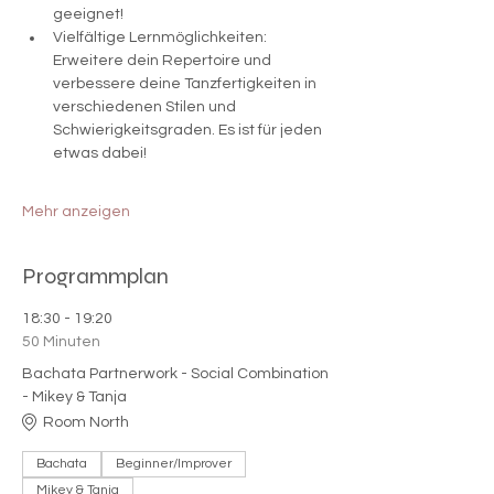
geeignet! 
Vielfältige Lernmöglichkeiten: 
Erweitere dein Repertoire und 
verbessere deine Tanzfertigkeiten in 
verschiedenen Stilen und 
Schwierigkeitsgraden. Es ist für jeden 
etwas dabei!
Mehr anzeigen
Programmplan
18:30 - 19:20
50 Minuten
Bachata Partnerwork - Social Combination
- Mikey & Tanja
Room North
Bachata
Beginner/Improver
Mikey & Tanja