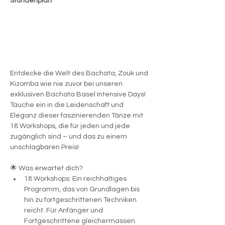

Stundenplan
Entdecke die Welt des Bachata, Zouk und 
Kizomba wie nie zuvor bei unseren 
exklusiven Bachata Basel Intensive Days! 
Tauche ein in die Leidenschaft und 
Eleganz dieser faszinierenden Tänze mit 
18 Workshops, die für jeden und jede 
zugänglich sind – und das zu einem 
unschlagbaren Preis!
🌟 Was erwartet dich? 
18 Workshops: Ein reichhaltiges 
Programm, das von Grundlagen bis 
hin zu fortgeschrittenen Techniken 
reicht. Für Anfänger und 
Fortgeschrittene gleichermassen 