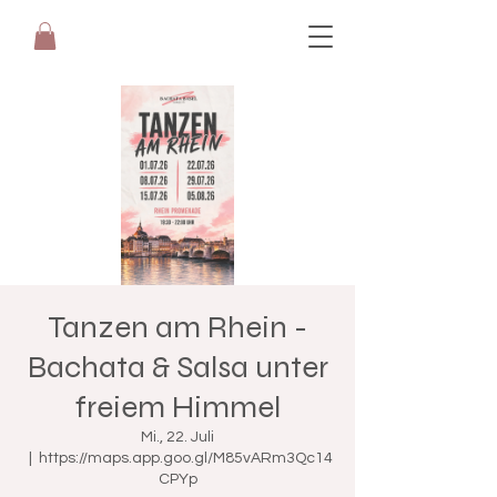
Tanzen am Rhein -
Bachata & Salsa unter
freiem Himmel
Mi., 22. Juli
  |  
https://maps.app.goo.gl/M85vARm3Qc14
CPYp