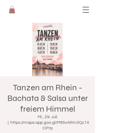
Tanzen am Rhein -
Bachata & Salsa unter
freiem Himmel
Mi., 29. Juli
  |  
https://maps.app.goo.gl/M85vARm3Qc14
CPYp