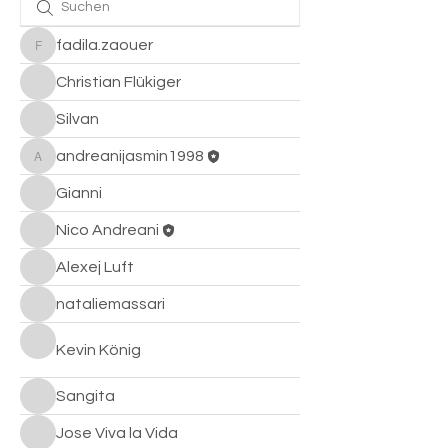

fadila.zaouer
fadila.zaouer
Christian Flükiger
Silvan
andreanijasmin1998
andreanijasmin1998
Gianni
Nico Andreani
Alexej Luft
nataliemassari
Kevin König
Sangita
Jose Viva la Vida