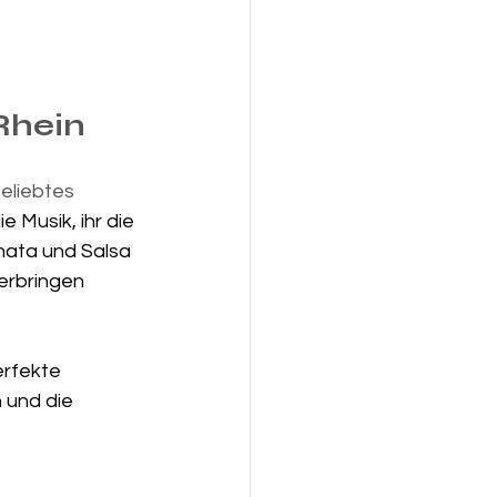
hein 
eliebtes 
e Musik, ihr die 
ata und Salsa 
erbringen 
erfekte 
 und die 