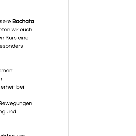
sere 
Bachata 
eten wir euch 
n Kurs eine 
besonders 
emen:
n
erheit bei 
e Bewegungen
ing und 