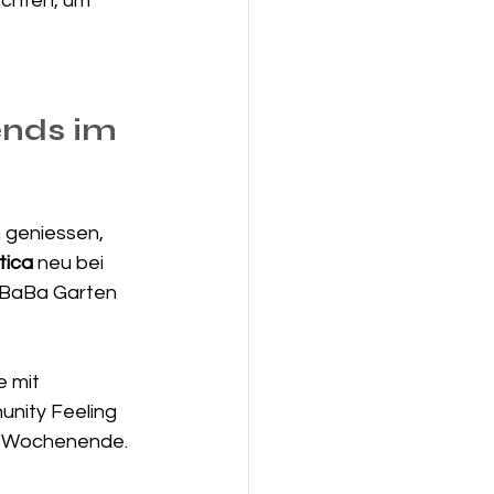
öchten, um 
nds im 
 geniessen, 
ica 
neu
bei 
 BaBa Garten 
 mit 
nity Feeling 
ns Wochenende.