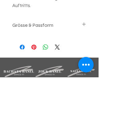
Auftritts.
Grösse & Passform
Die Leggings sind eher klein
geschnitten. Wir empfehlen eine
Grösse grösser.
Das Model ist 160cm gross und trägt
die Grösse "
M
"
BLEIBE INFORMIERT
Melde dich für unsere Newsletter an.
Deine Mailadresse