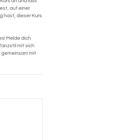
Kurs an und lass
st, auf einer
 hast, dieser Kurs
s! Melde dich
nzstil mit sich
nd gemeinsam mit