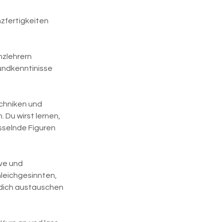
zfertigkeiten
nzlehrern
rundkenntinisse
echniken und
 Du wirst lernen,
sselnde Figuren
ve und
leichgesinnten,
, dich austauschen