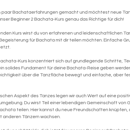
:
1
in paar Bachataerfahrungen gemacht und möchtest neue Tan
0
unser Beginner 2 Bachata-Kurs genau das Richtige für dich!
.
A
nden Kurs wirst du von erfahrenen und leidenschaftlichen Ta
u
e Begeisterung für Bachata mit dir teilen möchten. Einfache G
g
etzt.
.
Bachata-Kurs konzentriert sich auf grundlegende Schritte, T
ein solides Fundament für deine Bachata-Reise geben werden.
eichtigkeit über die Tanzfläche bewegt und einfache, aber fe
chen Aspekt des Tanzes legen wir auch Wert auf eine positi
umgebung. Du wirst Teil einer lebendigen Gemeinschaft von G
 Bachata teilen. Hier kannst du neue Freundschaften knüpfen
t anderen Tänzern wachsen.