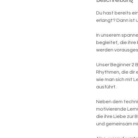
Du hast bereits e
erlangt? Dann ist 
In unserem spanne
begleitet, die ihr
werden vorausges
Unser Beginner 2 
Rhythmen, die dir 
wie man sich mit L
ausführt.
Neben dem technis
motivierende Lern
die ihre Liebe zur
und gemeinsam mi