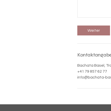
Weiter
Kontaktangab
Bachata Basel, Tr
‭+41 79 857 62 77‬
info@bachata-bas