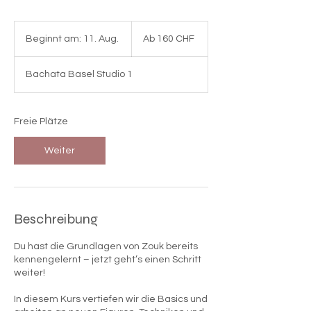
Ab
160
Beginnt am: 11. Aug.
B
Ab 160 CHF
Schweizer
Franken
e
g
Bachata Basel Studio 1
i
n
n
t
Freie Plätze
a
m
Weiter
:
1
1
.
A
Beschreibung
u
g
Du hast die Grundlagen von Zouk bereits
.
kennengelernt – jetzt geht’s einen Schritt
weiter!
In diesem Kurs vertiefen wir die Basics und