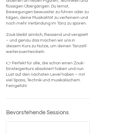
arbeiten an neuen Figuren, Techniken und
flüssigen Übergängen. Du lernst,
Bewegungen bewusster zu führen oder zu
folgen, deine Musikalität zu verfeinern und
noch mehr Verbindung im Tanz zu spüren.
Zouk bleibt sinnlich, fliessend und verspielt
– und genau das machen wir uns in
diesem Kurs zu Nutze, um deinen Tanzstil
weiterzuentwickeln.
👉 Perfekt für alle, die schon einen Zouk-
Einsteigerkurs absolviert haben und nun
Lust auf den nächsten Level haben – mit
viel Spass, Technik und musikalischem
Feingefühl.
Bevorstehende Sessions